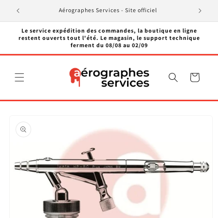
et
passer
Aérographes Services - Site officiel
au
contenu
Le service expédition des commandes, la boutique en ligne
restent ouverts tout l'été. Le magasin, le support technique
ferment du 08/08 au 02/09
Panier
Passer aux
informations
produits