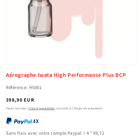
Ouvrir
le
Aérographe Iwata High Performance Plus BCP
média
1
dans
Référence: H5001
une
fenêtre
Prix
398,90 EUR
modale
habituel
Taxes incluses.
Frais d'expédition
calculés à l'étape de paiement.
Sans frais avec votre compte Paypal = 4 * 99,72