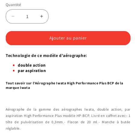
Quantité
Quantité
Réduire
Augmenter
la
la
quantité
quantité
de
de
Ajouter au panier
Aérographe
Aérographe
Iwata
Iwata
Technologie de ce modèle d'aérographe:
High
High
Performance
Performance
double action
Plus
Plus
par aspiration
BCP
BCP
Tout savoir sur l'Aérographe Iwata High Performance Plus BCP de la
marque Iwata
Aérographe de la gamme des aérographes Iwata, double action, par
aspiration High Performance Plus modèle HP-BCP. Livré en coffret avec:- 1
tête de pulvérisation de 0,3mm.- Flacon de 20 ml.- Manche à butée
réglable.