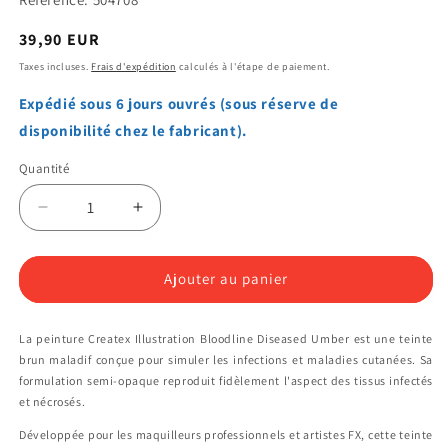
Prix
39,90 EUR
habituel
Taxes incluses.
Frais d'expédition
calculés à l'étape de paiement.
Expédié sous 6 jours ouvrés (sous réserve de
disponibilité chez le fabricant).
Quantité
Quantité
Réduire
Augmenter
la
la
quantité
quantité
de
de
Ajouter au panier
Createx
Createx
Illustration
Illustration
La peinture Createx Illustration Bloodline Diseased Umber est une teinte
-
-
brun maladif conçue pour simuler les infections et maladies cutanées. Sa
Bloodline
Bloodline
formulation semi-opaque reproduit fidèlement l'aspect des tissus infectés
diseased
diseased
et nécrosés.
umber
umber
240
240
Développée pour les maquilleurs professionnels et artistes FX, cette teinte
ml
ml