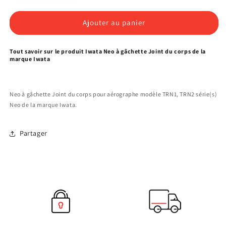
la
la
quantité
quantité
de
de
Ajouter au panier
Iwata
Iwata
Neo
Neo
Tout savoir sur le produit Iwata Neo à gâchette Joint du corps de la
à
à
marque Iwata
gâchette
gâchette
Joint
Joint
du
du
Neo à gâchette Joint du corps pour aérographe modèle TRN1, TRN2 série(s)
corps
corps
Neo de la marque Iwata.
Partager