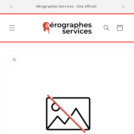
et
passer
Aérographes Services - Site officiel
au
contenu
Panier
Passer aux
informations
produits