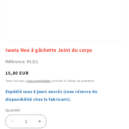
Ouvrir
le
Iwata Neo à gâchette Joint du corps
média
1
dans
Référence: N1311
une
fenêtre
Prix
15,80 EUR
modale
habituel
Taxes incluses.
Frais d'expédition
calculés à l'étape de paiement.
Expédié sous 6 jours ouvrés (sous réserve de
disponibilité chez le fabricant).
Quantité
Quantité
Réduire
Augmenter